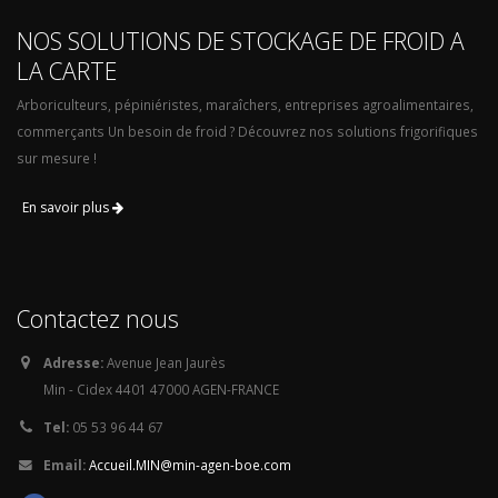
NOS SOLUTIONS DE STOCKAGE DE FROID A
LA CARTE
Arboriculteurs, pépiniéristes, maraîchers, entreprises agroalimentaires,
commerçants Un besoin de froid ? Découvrez nos solutions frigorifiques
sur mesure !
En savoir plus
Contactez nous
Adresse:
Avenue Jean Jaurès
Min - Cidex 4401 47000 AGEN-FRANCE
Tel:
05 53 96 44 67
Email:
Accueil.MIN@min-agen-boe.com